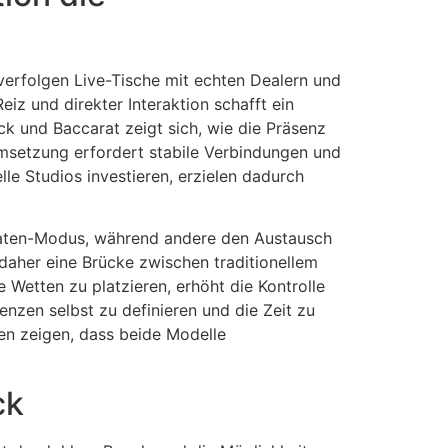
verfolgen Live-Tische mit echten Dealern und
z und direkter Interaktion schafft ein
ck und Baccarat zeigt sich, wie die Präsenz
msetzung erfordert stabile Verbindungen und
le Studios investieren, erzielen dadurch
maten-Modus, während andere den Austausch
n daher eine Brücke zwischen traditionellem
e Wetten zu platzieren, erhöht die Kontrolle
renzen selbst zu definieren und die Zeit zu
en zeigen, dass beide Modelle
ck