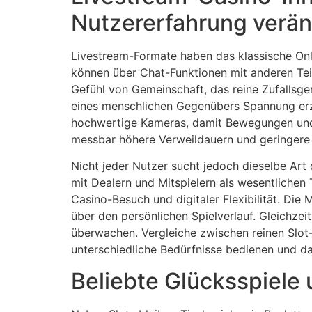
Nutzererfahrung verän
Livestream-Formate haben das klassische Onl
können über Chat-Funktionen mit anderen Teil
Gefühl von Gemeinschaft, das reine Zufallsgen
eines menschlichen Gegenübers Spannung erze
hochwertige Kameras, damit Bewegungen und Ka
messbar höhere Verweildauern und geringere
Nicht jeder Nutzer sucht jedoch dieselbe A
mit Dealern und Mitspielern als wesentlichen 
Casino-Besuch und digitaler Flexibilität. Die 
über den persönlichen Spielverlauf. Gleichzeit
überwachen. Vergleiche zwischen reinen Slot
unterschiedliche Bedürfnisse bedienen und d
Beliebte Glücksspiele