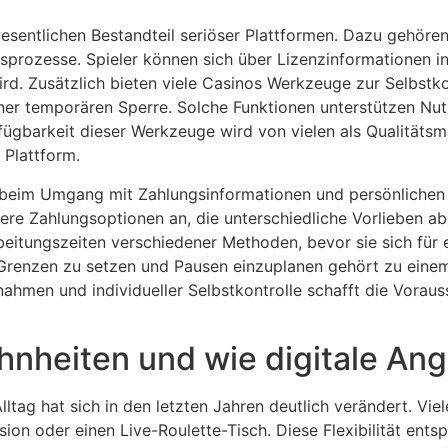
esentlichen Bestandteil seriöser Plattformen. Dazu gehöre
sprozesse. Spieler können sich über Lizenzinformationen in
rd. Zusätzlich bieten viele Casinos Werkzeuge zur Selbstkon
ner temporären Sperre. Solche Funktionen unterstützen Nutz
rfügbarkeit dieser Werkzeuge wird von vielen als Qualität
 Plattform.
tz beim Umgang mit Zahlungsinformationen und persönliche
re Zahlungsoptionen an, die unterschiedliche Vorlieben abd
eitungszeiten verschiedener Methoden, bevor sie sich für e
e Grenzen zu setzen und Pausen einzuplanen gehört zu eine
hmen und individueller Selbstkontrolle schafft die Vorauss
nheiten und wie digitale An
Alltag hat sich in den letzten Jahren deutlich verändert. Vi
ssion oder einen Live-Roulette-Tisch. Diese Flexibilität ent