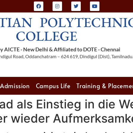
TIAN POLYTECHNI
COLLEGE
 AICTE - New Delhi & Affiliated to DOTE - Chennai
digul Road, Oddanchatram – 624 619, Dindigul (Dist), Tamilnadu
Admission
Campus Life
Training & Placeme
 als Einstieg in die We
er wieder Aufmerksamke