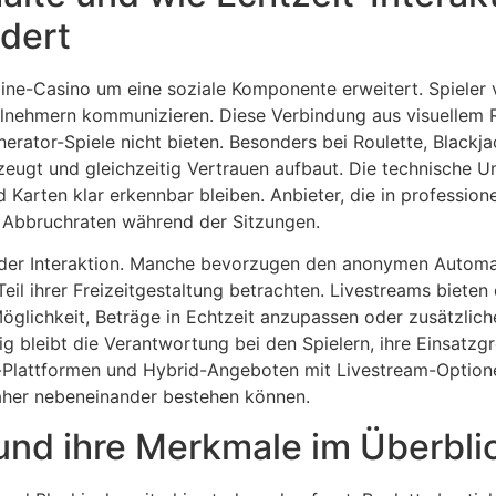
dert
ine-Casino um eine soziale Komponente erweitert. Spieler 
nehmern kommunizieren. Diese Verbindung aus visuellem Rei
erator-Spiele nicht bieten. Besonders bei Roulette, Blackja
ugt und gleichzeitig Vertrauen aufbaut. Die technische U
rten klar erkennbar bleiben. Anbieter, die in professionel
 Abbruchraten während der Sitzungen.
rt der Interaktion. Manche bevorzugen den anonymen Auto
Teil ihrer Freizeitgestaltung betrachten. Livestreams biete
Möglichkeit, Beträge in Echtzeit anzupassen oder zusätzlich
ig bleibt die Verantwortung bei den Spielern, ihre Einsatzg
-Plattformen und Hybrid-Angeboten mit Livestream-Option
aher nebeneinander bestehen können.
 und ihre Merkmale im Überbli