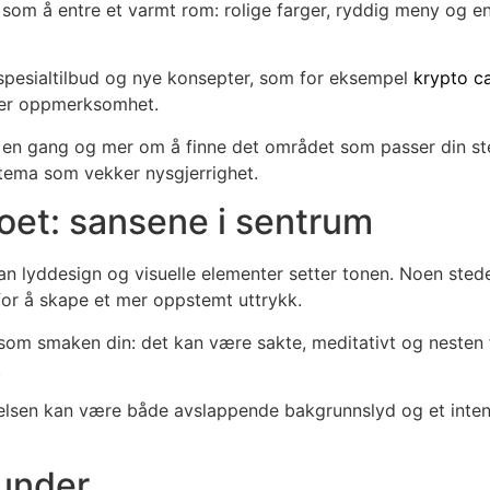
om å entre et varmt rom: rolige farger, ryddig meny og en t
spesialtilbud og nye konsepter, som for eksempel
krypto c
tter oppmerksomhet.
å en gang og mer om å finne det området som passer din st
tema som vekker nysgjerrighet.
oet: sansene i sentrum
dan lyddesign og visuelle elementer setter tonen. Noen ste
for å skape et mer oppstemt uttrykk.
om smaken din: det kan være sakte, meditativt og nesten fil
.
velsen kan være både avslappende bakgrunnslyd og et intens
tunder