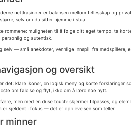
rne nettkasinoer er balansen mellom fellesskap og privat t
større, selv om du sitter hjemme i stua.
e rommene: muligheten til å følge ditt eget tempo, ta korte 
s personlig og autentisk.
seg selv — små anekdoter, vennlige innspill fra medspillere, 
navigasjon og oversikt
er det: klare ikoner, en logisk meny og korte forklaringer so
este om følelse og flyt, ikke om å lære noe nytt.
re, men med en duse touch: skjermer tilpasses, og elemente
 er sjeldent i fokus — det er opplevelsen som teller.
r minner