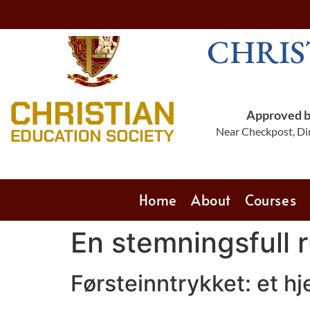
CHRIS
Approved by
Near Checkpost, Din
Home
About
Courses
En stemningsfull 
Førsteinntrykket: et h