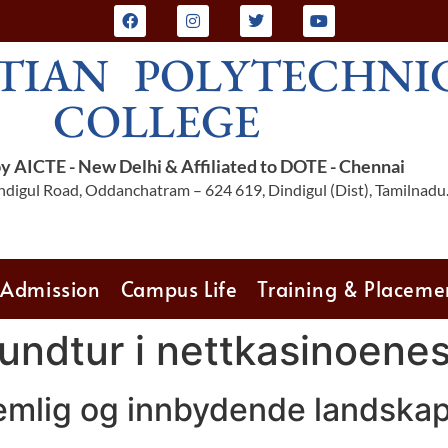
TIAN POLYTECHNI
COLLEGE
 AICTE - New Delhi & Affiliated to DOTE - Chennai
digul Road, Oddanchatram – 624 619, Dindigul (Dist), Tamilnadu
Admission
Campus Life
Training & Placeme
rundtur i nettkasinoene
jemlig og innbydende landska