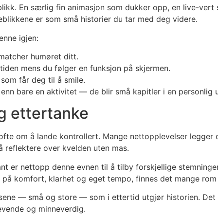
kk. En særlig fin animasjon som dukker opp, en live-vert 
yeblikkene er som små historier du tar med deg videre.
enne igjen:
 matcher humøret ditt.
tiden mens du følger en funksjon på skjermen.
som får deg til å smile.
nn bare en aktivitet — de blir små kapitler i en personlig 
g ettertanke
fte om å lande kontrollert. Mange nettopplevelser legger o
 reflektere over kvelden uten mas.
nt er nettopp denne evnen til å tilby forskjellige stemnin
is på komfort, klarhet og eget tempo, finnes det mange rom 
lsene — små og store — som i ettertid utgjør historien. Det
levende og minneverdig.