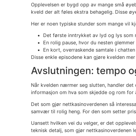
Opplevelsen er bygd opp av mange små øyebli
kveld der alt føles ekstra behagelig. Disse ø
Her er noen typiske stunder som mange vil kj
Det første inntrykket av lyd og lys som
En rolig pause, hvor du nesten glemmer 
En kort, overraskende samtale i chatten 
Disse enkle episodene kan gjøre kvelden mer e
Avslutningen: tempo o
Når kvelden nærmer seg slutten, handler det o
informasjon om hva som skjedde og rom for å
Det som gjør nettkasinoverdenen så interessa
samvær til rolig heng. For den som setter pr
Uansett hvilken vei du velger, er det oppleve
teknisk detalj, som gjør nettkasinoverdenen 