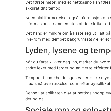
Det første møtet med et nettkasino kan føles s
akkurat ditt tempo.
Noen plattformer viser også informasjon om 
informasjonsstrømmen uten at det skriker e
Det handler mindre om å kaste seg ut i alt p
live-rom med dempet bakgrunnsstøy eller et 
Lyden, lysene og temp
Når du først klikker deg inn, merker du hvor
andre leker med farger og animerte effekter 
Tempoet i underholdningen varierer like mye s
med små overraskelser som løfter øyeblikket
Denne variabiliteten gjør at nettkasinoopple
der og da.
Sociale rom og solo-s