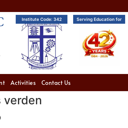
C
Institute Code: 342
Serving Education for
.
nt
Activities
Contact Us
s verden
p