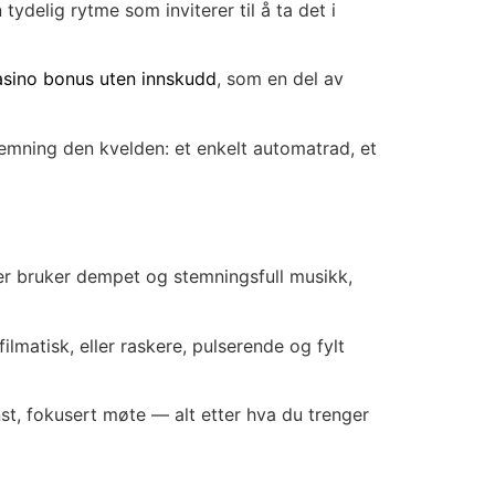
ydelig rytme som inviterer til å ta det i
asino bonus uten innskudd
, som en del av
emning den kvelden: et enkelt automatrad, et
der bruker dempet og stemningsfull musikk,
matisk, eller raskere, pulserende og fylt
t, fokusert møte — alt etter hva du trenger