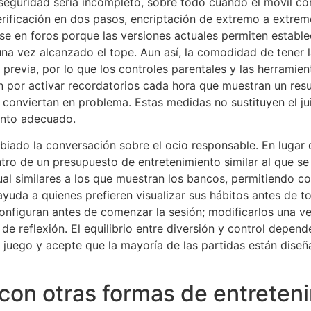
a seguridad sería incompleto, sobre todo cuando el móvil 
erificación en dos pasos, encriptación de extremo a extremo
se en foros porque las versiones actuales permiten estable
 vez alcanzado el tope. Aun así, la comodidad de tener la 
 previa, por lo que los controles parentales y las herramie
 por activar recordatorios cada hora que muestran un resu
e conviertan en problema. Estas medidas no sustituyen el j
ento adecuado.
biado la conversación sobre el ocio responsable. En lugar 
tro de un presupuesto de entretenimiento similar al que se 
al similares a los que muestran los bancos, permitiendo c
ayuda a quienes prefieren visualizar sus hábitos antes de 
onfiguran antes de comenzar la sesión; modificarlos una vez
de reflexión. El equilibrio entre diversión y control depen
juego y acepte que la mayoría de las partidas están diseña
on otras formas de entreteni