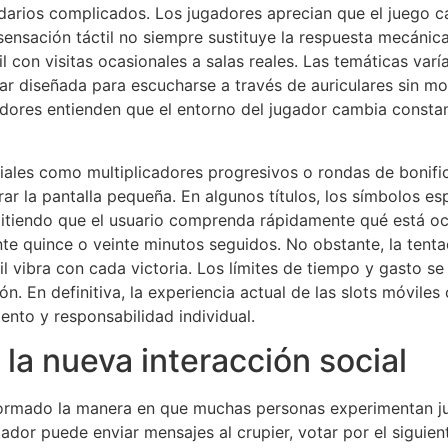
ndarios complicados. Los jugadores aprecian que el juego 
nsación táctil no siempre sustituye la respuesta mecánica
 con visitas ocasionales a salas reales. Las temáticas var
r diseñada para escucharse a través de auriculares sin mo
ladores entienden que el entorno del jugador cambia consta
ciales como multiplicadores progresivos o rondas de bonifi
ar la pantalla pequeña. En algunos títulos, los símbolos e
mitiendo que el usuario comprenda rápidamente qué está ocu
nte quince o veinte minutos seguidos. No obstante, la tenta
 vibra con cada victoria. Los límites de tiempo y gasto se
ón. En definitiva, la experiencia actual de las slots móvile
ento y responsabilidad individual.
 la nueva interacción social
formado la manera en que muchas personas experimentan jue
dor puede enviar mensajes al crupier, votar por el siguient