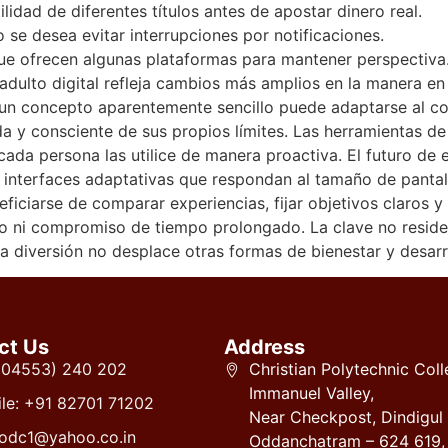
lidad de diferentes títulos antes de apostar dinero real.
 se desea evitar interrupciones por notificaciones.
que ofrecen algunas plataformas para mantener perspectiva
 adulto digital refleja cambios más amplios en la manera e
 un concepto aparentemente sencillo puede adaptarse al con
a y consciente de sus propios límites. Las herramientas de
 cada persona las utilice de manera proactiva. El futuro 
interfaces adaptativas que respondan al tamaño de pantall
ficiarse de comparar experiencias, fijar objetivos claros y 
ro ni compromiso de tiempo prolongado. La clave no reside 
la diversión no desplace otras formas de bienestar y desarr
ct Us
Address
 (04553) 240 202
Christian Polytechnic Coll
Immanuel Valley,
le: +91 82701 71202
Near Checkpost, Dindigul
odc1@yahoo.co.in
Oddanchatram – 624 619,