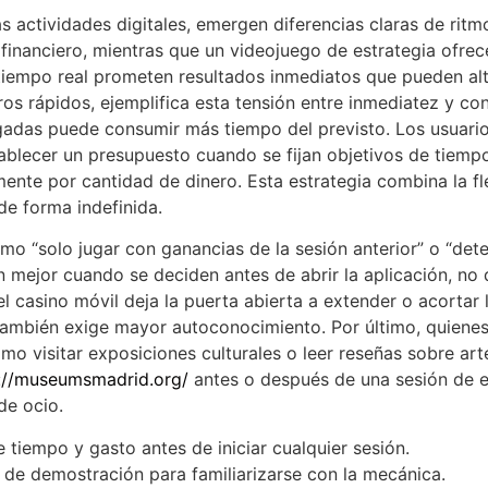
s actividades digitales, emergen diferencias claras de rit
 financiero, mientras que un videojuego de estrategia ofre
 tiempo real prometen resultados inmediatos que pueden alt
ros rápidos, ejemplifica esta tensión entre inmediatez y co
gadas puede consumir más tiempo del previsto. Los usuario
tablecer un presupuesto cuando se fijan objetivos de tiemp
amente por cantidad de dinero. Esta estrategia combina la fl
de forma indefinida.
o “solo jugar con ganancias de la sesión anterior” o “dete
nan mejor cuando se deciden antes de abrir la aplicación, no
 el casino móvil deja la puerta abierta a extender o acorta
 también exige mayor autoconocimiento. Por último, quiene
o visitar exposiciones culturales o leer reseñas sobre ar
://museumsmadrid.org/
antes o después de una sesión de en
de ocio.
 tiempo y gasto antes de iniciar cualquier sesión.
o de demostración para familiarizarse con la mecánica.