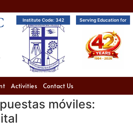
C
Institute Code: 342
Serving Education for
.
nt
Activities
Contact Us
apuestas móviles:
ital