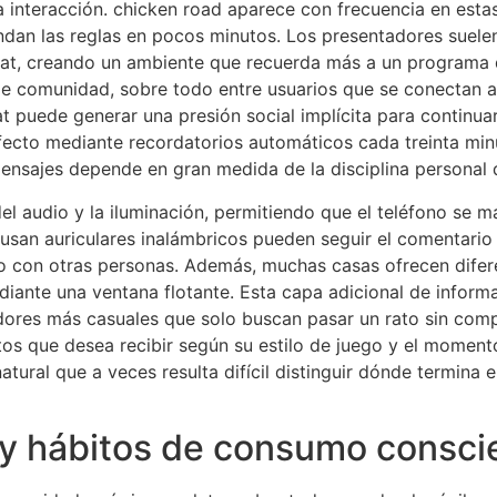
a interacción. chicken road aparece con frecuencia en esta
dan las reglas en pocos minutos. Los presentadores suelen e
 chat, creando un ambiente que recuerda más a un programa
 de comunidad, sobre todo entre usuarios que se conectan 
at puede generar una presión social implícita para continua
efecto mediante recordatorios automáticos cada treinta min
mensajes depende en gran medida de la disciplina personal 
el audio y la iluminación, permitiendo que el teléfono se m
usan auriculares inalámbricos pueden seguir el comentario
io con otras personas. Además, muchas casas ofrecen difer
ediante una ventana flotante. Esta capa adicional de infor
adores más casuales que solo buscan pasar un rato sin comp
os que desea recibir según su estilo de juego y el momento
atural que a veces resulta difícil distinguir dónde termina 
 y hábitos de consumo consci