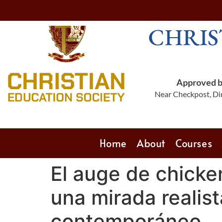
CHRIS
Approved by
Near Checkpost, Din
Home
About
Courses
El auge de chicken
una mirada realist
contemporáneo