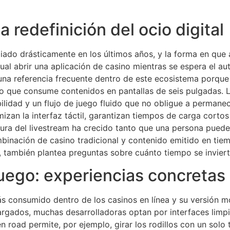
la redefinición del ocio digital
iado drásticamente en los últimos años, y la forma en que 
tual abrir una aplicación de casino mientras se espera el 
 una referencia frecuente dentro de este ecosistema porqu
lico que consume contenidos en pantallas de seis pulgadas.
ibilidad y un flujo de juego fluido que no obligue a perman
an la interfaz táctil, garantizan tiempos de carga cortos
ultura del livestream ha crecido tanto que una persona puede
binación de casino tradicional y contenido emitido en tie
a, también plantea preguntas sobre cuánto tiempo se inviert
uego: experiencias concretas 
s consumido dentro de los casinos en línea y su versión m
argados, muchas desarrolladoras optan por interfaces limp
cken road permite, por ejemplo, girar los rodillos con un sol