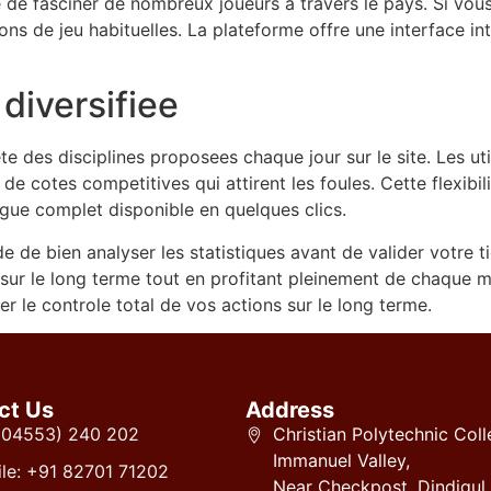
e de fasciner de nombreux joueurs a travers le pays. Si vo
s de jeu habituelles. La plateforme offre une interface intu
diversifiee
te des disciplines proposees chaque jour sur le site. Les ut
de cotes competitives qui attirent les foules. Cette flexibil
ogue complet disponible en quelques clics.
 de bien analyser les statistiques avant de valider votre 
ne sur le long terme tout en profitant pleinement de chaque
er le controle total de vos actions sur le long terme.
ct Us
Address
 (04553) 240 202
Christian Polytechnic Coll
Immanuel Valley,
le: +91 82701 71202
Near Checkpost, Dindigul