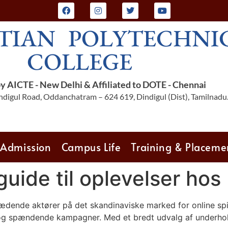
TIAN POLYTECHNI
COLLEGE
 AICTE - New Delhi & Affiliated to DOTE - Chennai
digul Road, Oddanchatram – 624 619, Dindigul (Dist), Tamilnadu
Admission
Campus Life
Training & Placeme
ide til oplevelser hos
ædende aktører på det skandinaviske marked for online spi
og spændende kampagner. Med et bredt udvalg af underholdn