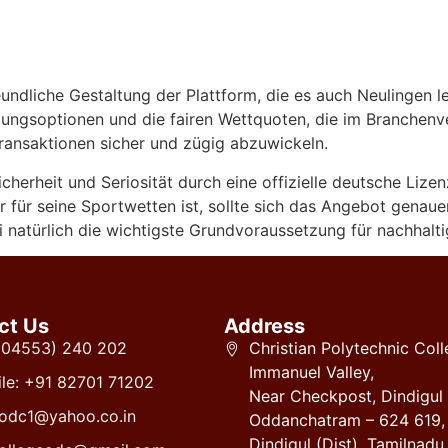
eundliche Gestaltung der Plattform, die es auch Neulingen le
ungsoptionen und die fairen Wettquoten, die im Branchenv
ansaktionen sicher und zügig abzuwickeln.
Sicherheit und Seriosität durch eine offizielle deutsche Liz
r für seine Sportwetten ist, sollte sich das Angebot gena
natürlich die wichtigste Grundvoraussetzung für nachhalti
ct Us
Address
 (04553) 240 202
Christian Polytechnic Coll
Immanuel Valley,
le: +91 82701 71202
Near Checkpost, Dindigul
odc1@yahoo.co.in
Oddanchatram – 624 619,
Dindigul (Dist), Tamilnadu.