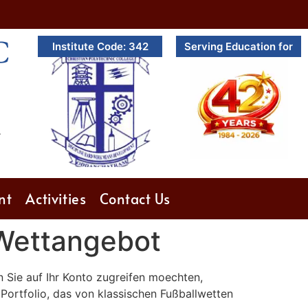
C
Institute Code: 342
Serving Education for
.
nt
Activities
Contact Us
 Wettangebot
n Sie auf Ihr Konto zugreifen moechten,
 Portfolio, das von klassischen Fußballwetten