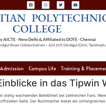
TIAN POLYTECHNI
COLLEGE
 AICTE - New Delhi & Affiliated to DOTE - Chennai
digul Road, Oddanchatram – 624 619, Dindigul (Dist), Tamilnadu
Admission
Campus Life
Training & Placeme
inblicke in das Tipwin
er stetig wachsenden Beliebtheit bei zahlreichen Fans. Wen
 offiziellen Seite. Der Buchmacher bietet ein umfangreiches