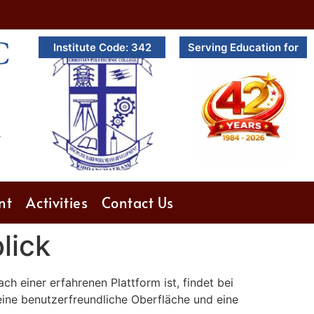
C
Institute Code: 342
Serving Education for
.
nt
Activities
Contact Us
lick
h einer erfahrenen Plattform ist, findet bei
ine benutzerfreundliche Oberfläche und eine