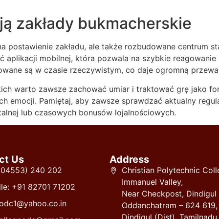
ują zakłady bukmacherskie
 postawienie zakładu, ale także rozbudowane centrum sta
ć aplikacji mobilnej, która pozwala na szybkie reagowani
wane są w czasie rzeczywistym, co daje ogromną przewa
ich warto zawsze zachować umiar i traktować grę jako fo
 emocji. Pamiętaj, aby zawsze sprawdzać aktualny regul
talnej lub czasowych bonusów lojalnościowych.
ct Us
Address
 (04553) 240 202
Christian Polytechnic Coll
Immanuel Valley,
le: +91 82701 71202
Near Checkpost, Dindigul
odc1@yahoo.co.in
Oddanchatram – 624 619,
Dindigul (Dist), Tamilnadu.