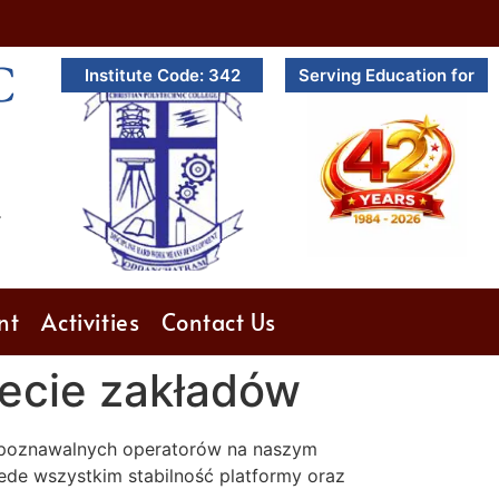
C
Institute Code: 342
Serving Education for
.
nt
Activities
Contact Us
iecie zakładów
ozpoznawalnych operatorów na naszym
zede wszystkim stabilność platformy oraz