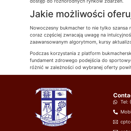
dostęp do różnorodnych rynków zdarzeń.
Jakie możliwości ofer
Nowoczesny bukmacher to nie tylko szansa na
coraz częściej zwracają uwagę na intuicyjnoś
zaawansowanym algorytmom, kursy aktualizo
Podczas korzystania z platform bukmachersk
fundament zdrowego podejścia do sportowych
różnić w zależności od wybranej oferty powi
Conta
Tel:
Mobi
cptc