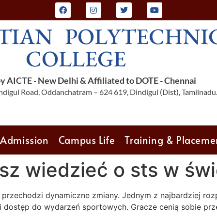
TIAN POLYTECHNI
COLLEGE
 AICTE - New Delhi & Affiliated to DOTE - Chennai
digul Road, Oddanchatram – 624 619, Dindigul (Dist), Tamilnadu
Admission
Campus Life
Training & Placeme
sz wiedzieć o sts w św
 przechodzi dynamiczne zmiany. Jednym z najbardziej r
oki dostęp do wydarzeń sportowych. Gracze cenią sobie pr