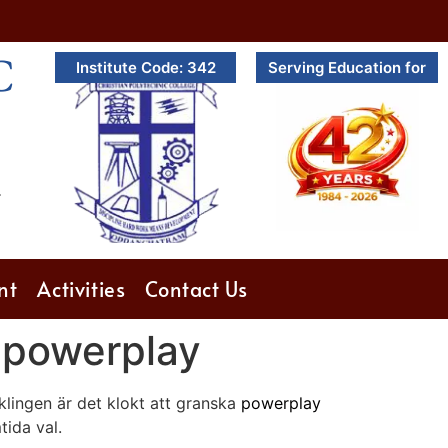
C
Institute Code: 342
Serving Education for
.
nt
Activities
Contact Us
i powerplay
cklingen är det klokt att granska
powerplay
tida val.