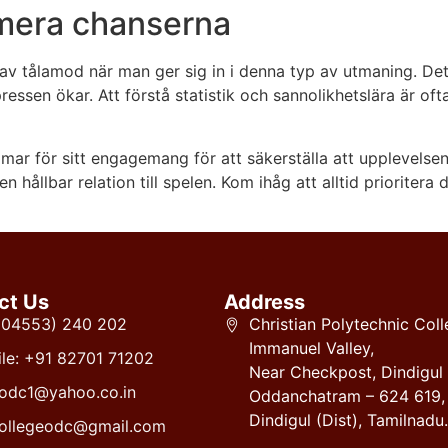
imera chanserna
v tålamod när man ger sig in i denna typ av utmaning. Det 
essen ökar. Att förstå statistik och sannolikhetslära är ofta 
 ramar för sitt engagemang för att säkerställa att upplevels
ållbar relation till spelen. Kom ihåg att alltid prioritera 
ct Us
Address
 (04553) 240 202
Christian Polytechnic Coll
Immanuel Valley,
le: +91 82701 71202
Near Checkpost, Dindigul
odc1@yahoo.co.in
Oddanchatram – 624 619,
Dindigul (Dist), Tamilnadu.
ollegeodc@gmail.com