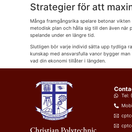
Strategier för att max
Många framgångsrika spelare betonar vikten a
metodisk plan och hålla sig till den även när pr
spelande under en längre tid.
Slutligen bör varje individ sätta upp tydliga
kunskap med ansvarsfulla vanor bygger man en h
vad din ekonomi tillåter i längden.
Conta
Tel:
Mobi
cptc
cptc
Christian Polytechnic