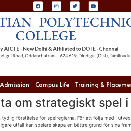
TIAN POLYTECHNI
COLLEGE
 AICTE - New Delhi & Affiliated to DOTE - Chennai
digul Road, Oddanchatram – 624 619, Dindigul (Dist), Tamilnadu
Admission
Campus Life
Training & Placeme
ta om strategiskt spel 
ydlig förståelse för spelreglerna. För att följa med i utve
igare utfall kan spelare skapa en bättre grund för sina fram