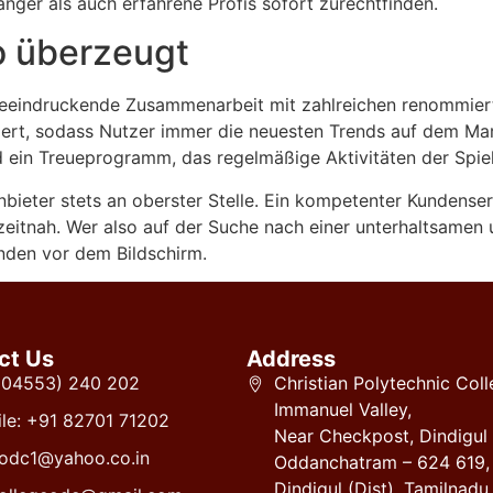
nger als auch erfahrene Profis sofort zurechtfinden.
 überzeugt
 beeindruckende Zusammenarbeit mit zahlreichen renommier
tiert, sodass Nutzer immer die neuesten Trends auf dem Ma
in Treueprogramm, das regelmäßige Aktivitäten der Spiel
nbieter stets an oberster Stelle. Ein kompetenter Kundenser
itnah. Wer also auf der Suche nach einer unterhaltsamen un
nden vor dem Bildschirm.
ct Us
Address
 (04553) 240 202
Christian Polytechnic Coll
Immanuel Valley,
le: +91 82701 71202
Near Checkpost, Dindigul
odc1@yahoo.co.in
Oddanchatram – 624 619,
Dindigul (Dist), Tamilnadu.