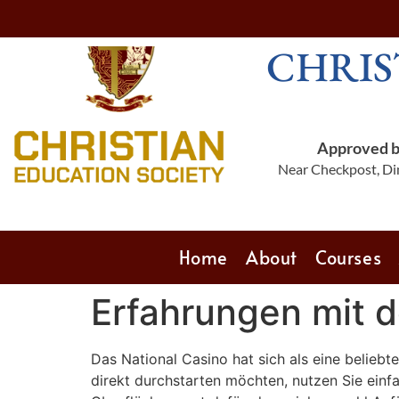
CHRIS
Approved by
Near Checkpost, Din
Home
About
Courses
Erfahrungen mit d
Das National Casino hat sich als eine beliebte
direkt durchstarten möchten, nutzen Sie ein