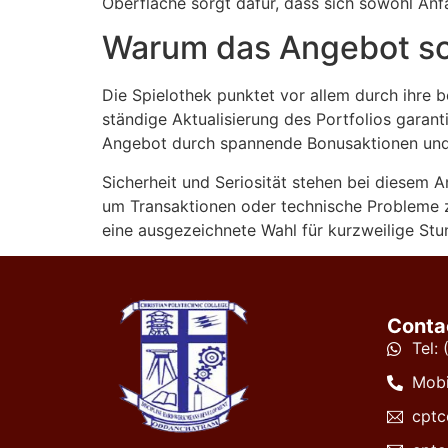
Oberfläche sorgt dafür, dass sich sowohl Anfä
Warum das Angebot so
Die Spielothek punktet vor allem durch ihre
ständige Aktualisierung des Portfolios garan
Angebot durch spannende Bonusaktionen und e
Sicherheit und Seriosität stehen bei diesem A
um Transaktionen oder technische Probleme ze
eine ausgezeichnete Wahl für kurzweilige Stu
Conta
Tel:
Mobi
cptc