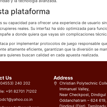
ridad y la tecnología avanzada.
sta plataforma
 su capacidad para ofrecer una experiencia de usuario sin f
crupieres reales. Su interfaz ha sido optimizada para funci
mpañe a donde quiera que vayas sin complicaciones técnic
taca por implementar protocolos de juego responsable que 
te altamente eficiente, garantizan que la diversión se man
ra quienes buscan calidad en cada apuesta realizada.
ct Us
Address
 (04553) 240 202
Christian Polytechnic Coll
Immanuel Valley,
le: +91 82701 71202
Near Checkpost, Dindigul
odc1@yahoo.co.in
Oddanchatram – 624 619,
Dindigul (Dist), Tamilnadu.