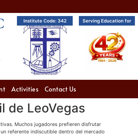
C
Institute Code: 342
Serving Education for
.
nt
Activities
Contact Us
il de LeoVegas
tivas. Muchos jugadores prefieren disfrutar
un referente indiscutible dentro del mercado