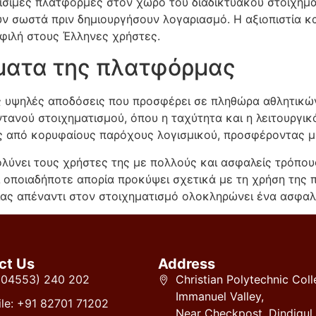
ρίσιμες πλατφόρμες στον χώρο του διαδικτυακού στοιχήματ
 σωστά πριν δημιουργήσουν λογαριασμό. Η αξιοπιστία και
οφιλή στους Έλληνες χρήστες.
ματα της πλατφόρμας
τις υψηλές αποδόσεις που προσφέρει σε πληθώρα αθλητικ
ανού στοιχηματισμού, όπου η ταχύτητα και η λειτουργικό
ους από κορυφαίους παρόχους λογισμικού, προσφέροντας 
υκολύνει τους χρήστες της με πολλούς και ασφαλείς τρόπ
ει οποιαδήποτε απορία προκύψει σχετικά με τη χρήση της
ίας απέναντι στον στοιχηματισμό ολοκληρώνει ένα ασφαλέ
ct Us
Address
 (04553) 240 202
Christian Polytechnic Coll
Immanuel Valley,
le: +91 82701 71202
Near Checkpost, Dindigul