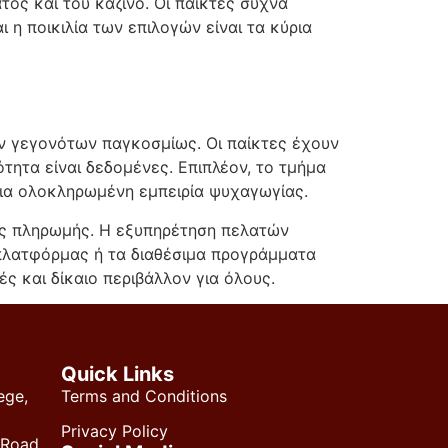
ος και του καζίνο. Οι παίκτες συχνά
 η ποικιλία των επιλογών είναι τα κύρια
ών γεγονότων παγκοσμίως. Οι παίκτες έχουν
τητα είναι δεδομένες. Επιπλέον, το τμήμα
μια ολοκληρωμένη εμπειρία ψυχαγωγίας.
ους πληρωμής. Η εξυπηρέτηση πελατών
 πλατφόρμας ή τα διαθέσιμα προγράμματα
ς και δίκαιο περιβάλλον για όλους.
Quick Links
ege,
Terms and Conditions
Privacy Policy
 Road,