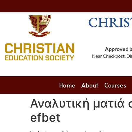
CHRIS
Approved by
Near Checkpost, Din
Home
About
Courses
Αναλυτική ματιά 
efbet