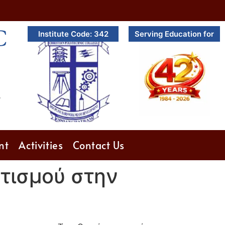
C
Institute Code: 342
Serving Education for
.
nt
Activities
Contact Us
ατισμού στην