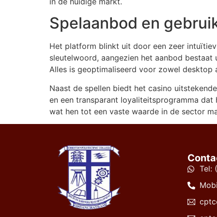
in de huidige markt.
Spelaanbod en gebruik
Het platform blinkt uit door een zeer intuïti
sleutelwoord, aangezien het aanbod bestaat ui
Alles is geoptimaliseerd voor zowel desktop 
Naast de spellen biedt het casino uitsteken
en een transparant loyaliteitsprogramma dat he
wat hen tot een vaste waarde in de sector ma
Conta
Tel:
Mobi
cptc