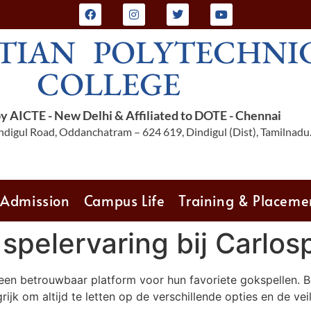
TIAN POLYTECHNI
COLLEGE
 AICTE - New Delhi & Affiliated to DOTE - Chennai
digul Road, Oddanchatram – 624 619, Dindigul (Dist), Tamilnadu
Admission
Campus Life
Training & Placeme
spelervaring bij Carlos
 een betrouwbaar platform voor hun favoriete gokspellen. 
jk om altijd te letten op de verschillende opties en de vei