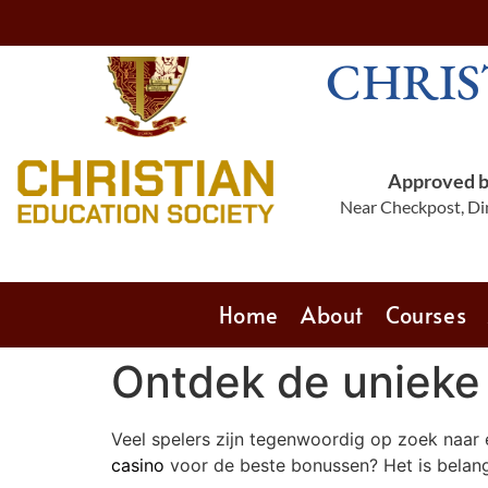
CHRIS
Approved by
Near Checkpost, Din
Home
About
Courses
Ontdek de unieke 
Veel spelers zijn tegenwoordig op zoek naar
casino
voor de beste bonussen? Het is belangri