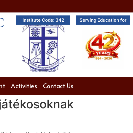
C
Institute Code: 342
Serving Education for
.
nt
Activities
Contact Us
 játékosoknak