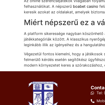
Az online szerencsejátékok világában folyama
felhasználókat. A népszerű
boabet casino
fel
keresik azokat az oldalakat, amelyek bizton
Miért népszerű ez a vá
A platform sikeressége nagyban köszönhető a
játékkategóriák között. A klasszikus nyerőgé
leginkább illik az igényeihez és a hangulatáh
Végezetül fontos kiemelni, hogy a játékosok 
felmerülő kérdés esetén segítőkész ügyfélszo
modern környezetet keres a szórakozáshoz, 
Conta
Tel:
Mobi