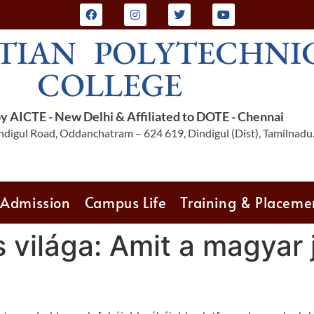
TIAN POLYTECHNI
COLLEGE
 AICTE - New Delhi & Affiliated to DOTE - Chennai
digul Road, Oddanchatram – 624 619, Dindigul (Dist), Tamilnadu
Admission
Campus Life
Training & Placeme
 világa: Amit a magyar