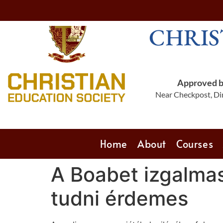
CHRIS
Approved by
Near Checkpost, Din
Home
About
Courses
A Boabet izgalmas
tudni érdemes