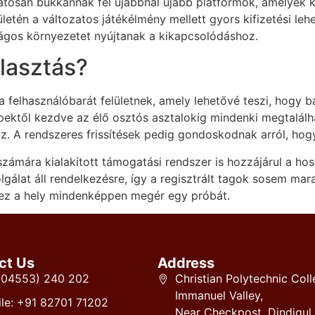
tosan bukkannak fel újabbnál újabb platformok, amelyek kü
ületén a változatos játékélmény mellett gyors kifizetési le
ságos környezetet nyújtanak a kikapcsolódáshoz.
lasztás?
 felhasználóbarát felületnek, amely lehetővé teszi, hogy 
pektől kezdve az élő osztós asztalokig mindenki megtalálh
oz. A rendszeres frissítések pedig gondoskodnak arról, hog
számára kialakított támogatási rendszer is hozzájárul a ho
lgálat áll rendelkezésre, így a regisztrált tagok sosem m
ez a hely mindenképpen megér egy próbát.
ct Us
Address
 (04553) 240 202
Christian Polytechnic Coll
Immanuel Valley,
le: +91 82701 71202
Near Checkpost, Dindigul