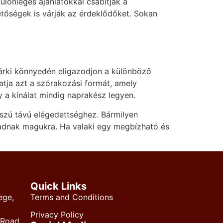
lönleges ajánlatokkal csábítják a
hetőségek is várják az érdeklődőket. Sokan
bárki könnyedén eligazodjon a különböző
atja azt a szórakozási formát, amely
y a kínálat mindig naprakész legyen.
sszú távú elégedettséghez. Bármilyen
aradnak magukra. Ha valaki egy megbízható és
Quick Links
ege,
Terms and Conditions
Privacy Policy
 Road,