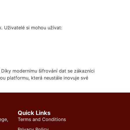
. Uživatelé si mohou užívat:
. Díky modernímu šifrování dat se zákazníci
ou platformu, která neustále inovuje své
Quick Links
ege,
Terms and Conditions
Privacy Policy