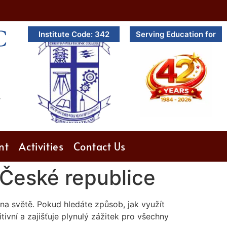
C
Institute Code: 342
Serving Education for
.
nt
Activities
Contact Us
 České republice
na světě. Pokud hledáte způsob, jak využít
itivní a zajišťuje plynulý zážitek pro všechny