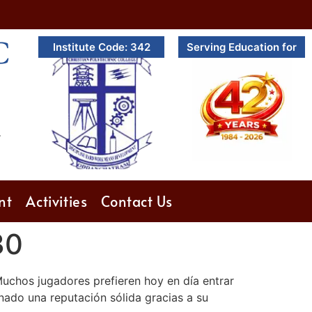
C
Institute Code: 342
Serving Education for
.
nt
Activities
Contact Us
30
uchos jugadores prefieren hoy en día entrar
nado una reputación sólida gracias a su