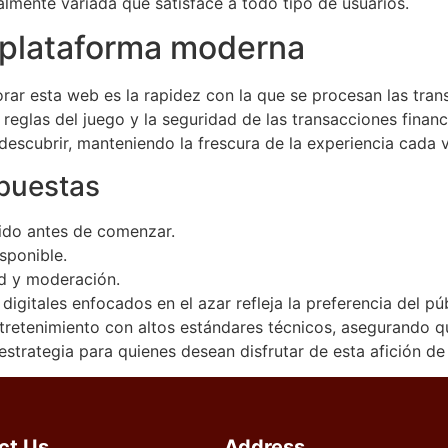
realmente variada que satisface a todo tipo de usuarios.
a plataforma moderna
ar esta web es la rapidez con la que se procesan las trans
 reglas del juego y la seguridad de las transacciones fina
descubrir, manteniendo la frescura de la experiencia cada
apuestas
ido antes de comenzar.
sponible.
ad y moderación.
 digitales enfocados en el azar refleja la preferencia del pú
ntretenimiento con altos estándares técnicos, asegurando q
strategia para quienes desean disfrutar de esta afición de
ct Us
Address