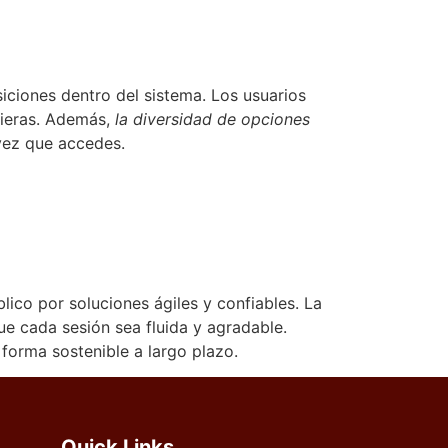
iciones dentro del sistema. Los usuarios
ncieras. Además,
la diversidad de opciones
 vez que accedes.
blico por soluciones ágiles y confiables. La
ue cada sesión sea fluida y agradable.
 forma sostenible a largo plazo.
Quick Links