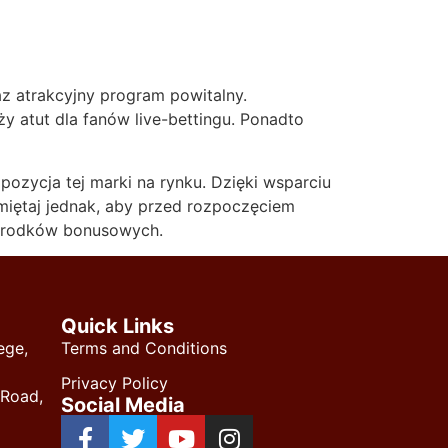
z atrakcyjny program powitalny.
 atut dla fanów live-bettingu. Ponadto
pozycja tej marki na rynku. Dzięki wsparciu
amiętaj jednak, aby przed rozpoczęciem
 środków bonusowych.
Quick Links
ege,
Terms and Conditions
Privacy Policy
 Road,
Social Media