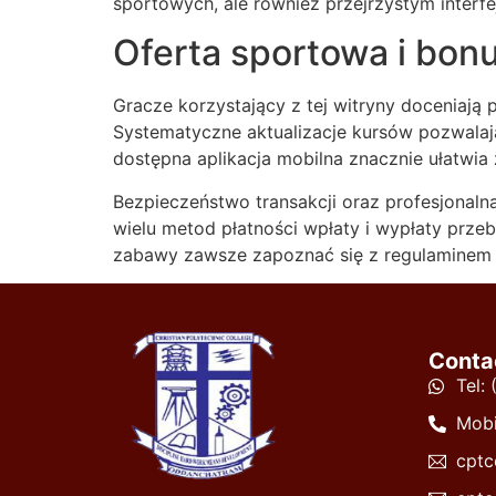
sportowych, ale również przejrzystym interfe
Oferta sportowa i bon
Gracze korzystający z tej witryny doceniają
Systematyczne aktualizacje kursów pozwalają
dostępna aplikacja mobilna znacznie ułatwi
Bezpieczeństwo transakcji oraz profesjonalna
wielu metod płatności wpłaty i wypłaty prze
zabawy zawsze zapoznać się z regulaminem 
Conta
Tel:
Mobi
cptc